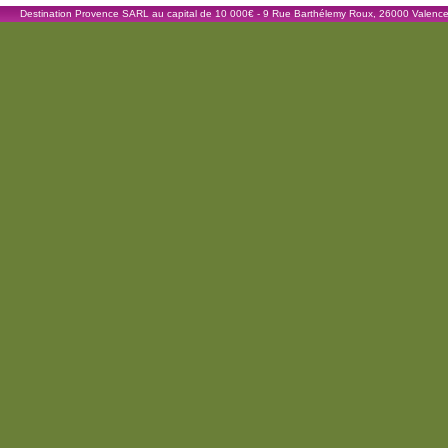
Destination Provence SARL au capital de 10 000€ - 9 Rue Barthélemy Roux, 26000 Valenc