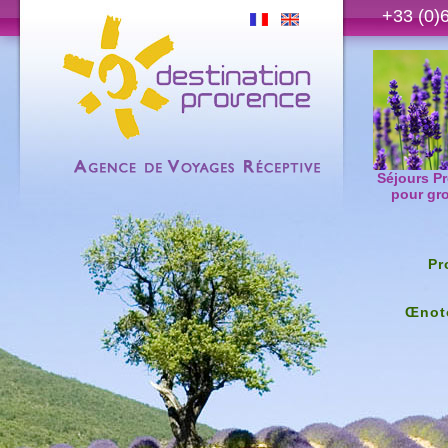
+33 (0)
Séjours P
pour gr
Pr
Œnoto